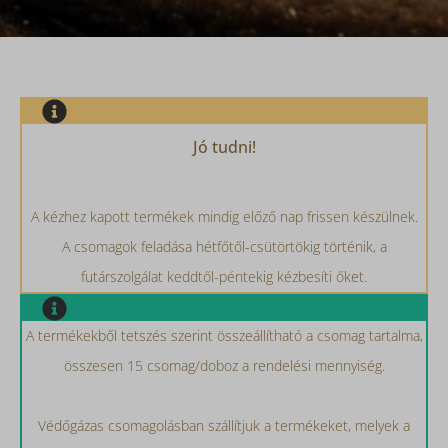
Jó tudni!
A kézhez kapott termékek mindig előző nap frissen készülnek.
A csomagok feladása hétfőtől-csütörtökig történik, a
futárszolgálat keddtől-péntekig kézbesíti őket.
A termékekből tetszés szerint összeállítható a csomag tartalma,
összesen 15 csomag/doboz a rendelési mennyiség.
Védőgázas csomagolásban szállítjuk a termékeket, melyek a