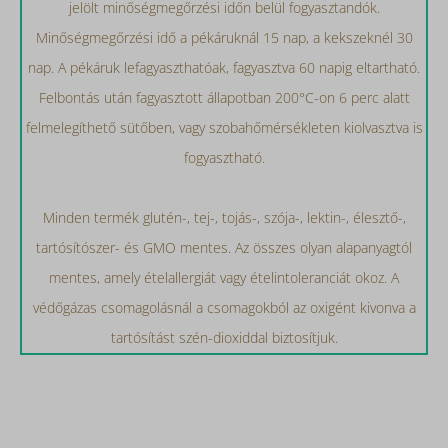
jelölt minőségmegőrzési időn belül fogyasztandók.
Minőségmegőrzési idő a pékáruknál 15 nap, a kekszeknél 30
nap. A pékáruk lefagyaszthatóak, fagyasztva 60 napig eltartható.
Felbontás után fagyasztott állapotban 200°C-on 6 perc alatt
felmelegíthető sütőben, vagy szobahőmérsékleten kiolvasztva is
fogyasztható.
Minden termék glutén-, tej-, tojás-, szója-, lektin-, élesztő-,
tartósítószer- és GMO mentes. Az összes olyan alapanyagtól
mentes, amely ételallergiát vagy ételintoleranciát okoz. A
védőgázas csomagolásnál a csomagokból az oxigént kivonva a
tartósítást szén-dioxiddal biztosítjuk.