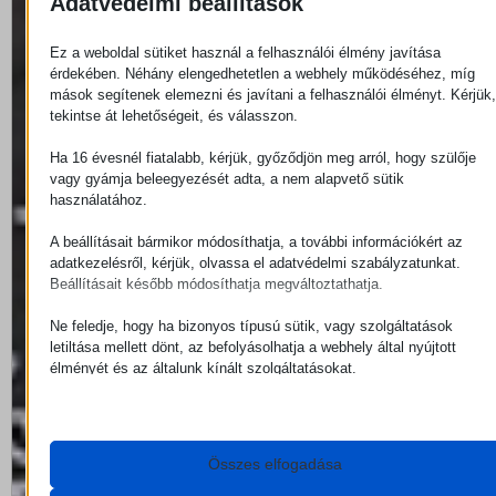
Adatvédelmi beállítások
Ez a weboldal sütiket használ a felhasználói élmény javítása
érdekében. Néhány elengedhetetlen a webhely működéséhez, míg
mások segítenek elemezni és javítani a felhasználói élményt. Kérjük,
tekintse át lehetőségeit, és válasszon.
Ha 16 évesnél fiatalabb, kérjük, győződjön meg arról, hogy szülője
vagy gyámja beleegyezését adta, a nem alapvető sütik
használatához.
A beállításait bármikor módosíthatja, a további információkért az
adatkezelésről, kérjük, olvassa el adatvédelmi szabályzatunkat.
Beállításait később módosíthatja megváltoztathatja.
Ne feledje, hogy ha bizonyos típusú sütik, vagy szolgáltatások
letiltása mellett dönt, az befolyásolhatja a webhely által nyújtott
élményét és az általunk kínált szolgáltatásokat.
Alapvető
Az alapvető sütik és szolgáltatások biztosítják az oldal megfelelő
működéséhez. Ezek a sütik és szolgáltatások a GDPR szerint ne
Összes elfogadása
igénylik a felhasználó hozzájárulását.