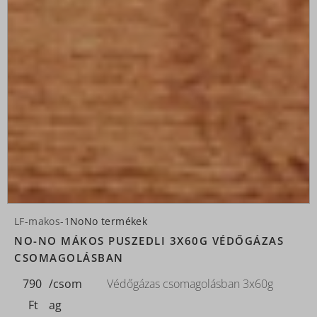
LF-makos-1
NoNo termékek
NO-NO MÁKOS PUSZEDLI 3X60G VÉDŐGÁZAS
CSOMAGOLÁSBAN
790
/csom
Védőgázas csomagolásban 3x60g
Ft
ag