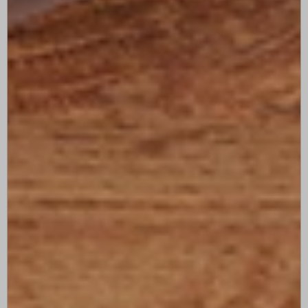
Lda_aKUr6BGRr
wp_woocommerce_session_*
sbjs_udata
perf_*
wp-settings-*
ssm_au_c
wp-settings-time-*