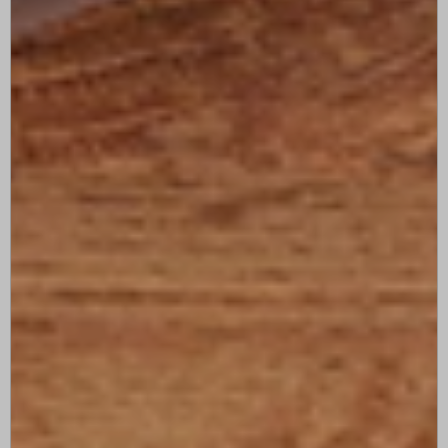
Lda_aKUr6BGRr
wp_woocommerce_session_*
sbjs_udata
perf_*
wp-settings-*
ssm_au_c
wp-settings-time-*