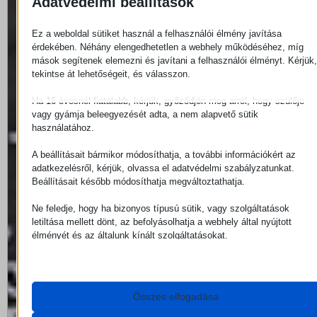
Adatvédelmi beállítások
Ez a weboldal sütiket használ a felhasználói élmény javítása
érdekében. Néhány elengedhetetlen a webhely működéséhez, míg
mások segítenek elemezni és javítani a felhasználói élményt. Kérjük,
tekintse át lehetőségeit, és válasszon.
Ha 16 évesnél fiatalabb, kérjük, győződjön meg arról, hogy szülője
vagy gyámja beleegyezését adta, a nem alapvető sütik
használatához.
A beállításait bármikor módosíthatja, a további információkért az
adatkezelésről, kérjük, olvassa el adatvédelmi szabályzatunkat.
Beállításait később módosíthatja megváltoztathatja.
Ne feledje, hogy ha bizonyos típusú sütik, vagy szolgáltatások
letiltása mellett dönt, az befolyásolhatja a webhely által nyújtott
élményét és az általunk kínált szolgáltatásokat.
Alapvető
Az alapvető sütik és szolgáltatások biztosítják az oldal megfelelő
működéséhez. Ezek a sütik és szolgáltatások a GDPR szerint ne
Összes elfogadása
igénylik a felhasználó hozzájárulását.