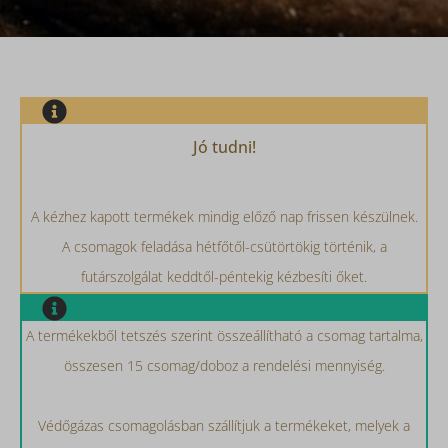
Jó tudni!
A kézhez kapott termékek mindig előző nap frissen készülnek.
A csomagok feladása hétfőtől-csütörtökig történik, a
futárszolgálat keddtől-péntekig kézbesíti őket.
A termékekből tetszés szerint összeállítható a csomag tartalma,
összesen 15 csomag/doboz a rendelési mennyiség.
Védőgázas csomagolásban szállítjuk a termékeket, melyek a