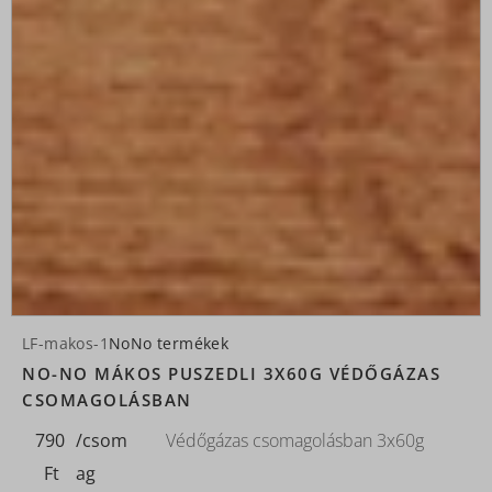
LF-makos-1
NoNo termékek
NO-NO MÁKOS PUSZEDLI 3X60G VÉDŐGÁZAS
CSOMAGOLÁSBAN
790
/csom
Védőgázas csomagolásban 3x60g
Ft
ag