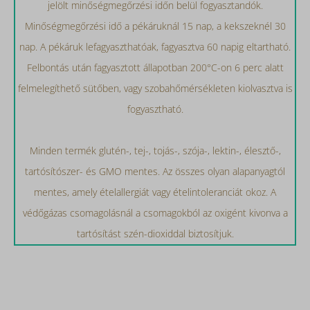
jelölt minőségmegőrzési időn belül fogyasztandók.
Minőségmegőrzési idő a pékáruknál 15 nap, a kekszeknél 30
nap. A pékáruk lefagyaszthatóak, fagyasztva 60 napig eltartható.
Felbontás után fagyasztott állapotban 200°C-on 6 perc alatt
felmelegíthető sütőben, vagy szobahőmérsékleten kiolvasztva is
fogyasztható.
Minden termék glutén-, tej-, tojás-, szója-, lektin-, élesztő-,
tartósítószer- és GMO mentes. Az összes olyan alapanyagtól
mentes, amely ételallergiát vagy ételintoleranciát okoz. A
védőgázas csomagolásnál a csomagokból az oxigént kivonva a
tartósítást szén-dioxiddal biztosítjuk.